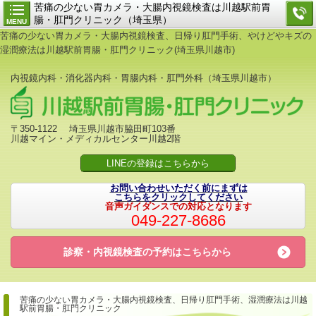
苦痛の少ない胃カメラ・大腸内視鏡検査は川越駅前胃
腸・肛門クリニック（埼玉県）
MENU
苦痛の少ない胃カメラ・大腸内視鏡検査、日帰り肛門手術、やけどやキズの
湿潤療法は川越駅前胃腸・肛門クリニック(埼玉県川越市)
内視鏡内科・消化器内科・胃腸内科・肛門外科（埼玉県川越市）
〒350-1122 埼玉県川越市脇田町103番
川越マイン・メディカルセンター川越2階
LINEの登録はこちらから
お問い合わせいただく前にまずは
こちらをクリックしてください
音声ガイダンスでの対応となります
049-227-8686
診察・内視鏡検査の予約は
こちらから
苦痛の少ない胃カメラ・大腸内視鏡検査、日帰り肛門手術、
湿潤療法は川越
駅前胃腸・肛門クリニック