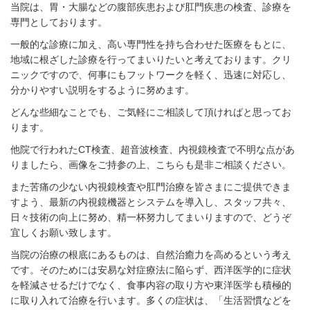
当院は、胃・大腸などの腹部疾患および肛門疾患の検査、診療を
専門としております。
一般的な診療に加え、高い専門性を持ち合わせた医療をもとに、
地域に根ざした診療を行ってまいりたいと考えております。クリ
ニックですので、何事にもフットワークを軽く、迅速に対応し、
分かりやすい説明をするように努めます。
どんな些細なことでも、ご気軽にご相談して頂ければと思ってお
ります。
他院で行われたCT検査、超音波検査、内視鏡検査で不明な点があ
りましたら、画像をご持参の上、こちらも是非ご相談ください。
また苦痛の少ない内視鏡検査や肛門治療を皆さまにご提供できま
すよう、最新の内視鏡機器とシステムを導入し、スタッフ共々、
日々技術の向上に努め、精一杯努力してまいりますので、どうぞ
宜しくお願い致します。
当院の治療の根底にあるものは、自然治癒力を高めるという考え
です。そのためには
安易な対症療法に陥らず、
西洋医学的に症状
を軽減させるだけでなく、食事内容の取り方や東洋医学も積極的
に取り入れて治療を行います。多くの症状は、「生活習慣などを