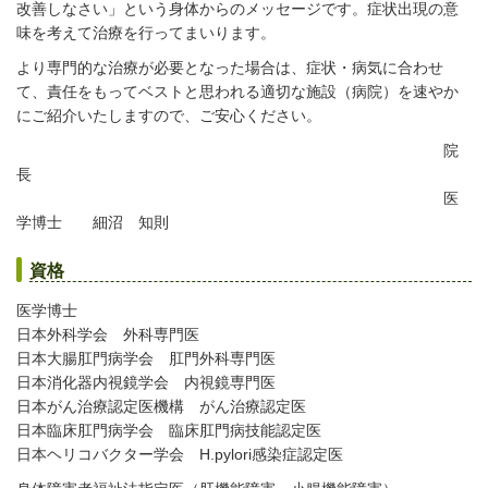
改善しなさい」という身体からのメッセージです。症状出現の意
味を考えて治療を行ってまいります。
より専門的な治療が必要となった場合は、症状・病気に合わせ
て、責任をもってベストと思われる適切な施設（病院）を速やか
にご紹介いたしますので、ご安心ください。
院
長
医
学博士 細沼 知則
資格
医学博士
日本
外科学会
外科専門医
日本大腸肛門病学会 肛門外科専門医
日本消化器内視鏡学会 内視鏡専門医
日本がん治療認定医機構 がん治療認定医
日本臨床肛門病学会 臨床肛門病技能認定医
日本ヘリコバクター学会 H.pylori感染症認定医