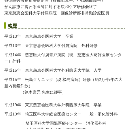
身体障害者福祉法指定医
（肝機能障害、小腸機能障害）
がん診療に携わる医師に対する緩和ケア研修会終了
東京慈恵会医科大学付属病院 画像診断部非常勤診療医員
略歴
平成13年 東京慈恵会医科大学 卒業
平成13年 東京慈恵会医科大学付属病院 外科研修
平成14年 慈恵医大付属青戸病院（現 慈恵医大葛飾医療センタ
ー）外科
平成15年 東京慈恵会医科大学外科臨床大学院 入学
平成15年 松島クリニック（現 松島病院）研修
（約2万件/年の大
腸内視鏡件数）
（鈴木康元 先生に師事）
平成19年 東京慈恵会医科大学外科臨床大学院 卒業
平成19年 埼玉医科大学総合医療センター 一般・消化管外科
埼玉医科大学国際医療センター 消化器外科