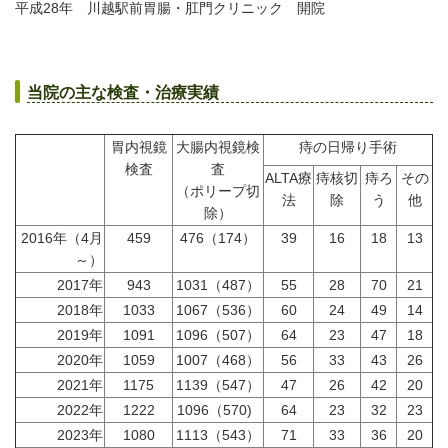
平成28年 川越駅前胃腸・肛門クリニック 開院
当院の主な検査・治療実績
胃内視鏡
大腸内視鏡検
痔の日帰り手術
検査
査
ALTA療
痔核切
痔ろ
その
（ポリープ切
法
除
う
他
除）
2016年（4月
459
476（174）
39
16
18
13
～）
2017年
943
1031（487）
55
28
70
21
2018年
1033
1067（536）
60
24
49
14
2019年
1091
1096（507）
64
23
47
18
2020年
1059
1007（468）
56
33
43
26
2021年
1175
1139（547）
47
26
42
20
2022年
1222
1096（570)
64
23
32
23
2023年
1080
1113（543）
71
33
36
20