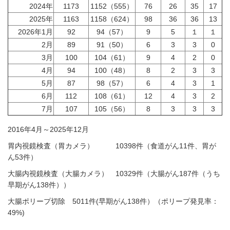
2024年
1173
1152（555）
76
26
35
17
2025年
1163
1158（624）
98
36
36
13
2026年1月
92
94（57）
9
5
１
１
2月
89
91（50）
6
3
3
0
3月
100
104（61）
9
4
2
0
4月
94
100（48）
8
2
3
3
5月
87
98（57）
6
4
3
1
6月
112
108（61）
12
4
3
2
7月
107
105（56）
8
3
3
3
2016年4月～2025年12月
胃内視鏡検査（胃カメラ） 10398
件（食道がん11件、胃が
ん53件）
大腸内視鏡検査（大腸カメラ） 10329件（大腸がん187件（うち
早期がん138件））
大腸ポリープ切除 5011件(早期がん138件）（ポリープ発見率：
49%)