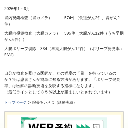
2026年1～6月
胃内視鏡検査（胃カメラ） 574件（食道がん2
件、胃がん2
件）
大腸内視鏡検査（大腸カメラ） 595件（大腸がん12
件（うち早期
がん6件））
大腸ポリープ切除 334（早期大腸がん12件）（ポリープ発見率：
56%)
自分が検査を受ける医師が、どの程度の「目」を持っているの
か？実は患者さんが簡単に知る方法があります。「ポリープ発見
率」は医師の診断技術を反映する指標になります。
（最低ラインとして
３５％以上
が望ましいとされています）
トップページ
院長あいさつ（診療実績）