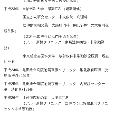
（山口茂樹 現女子医大教授に師事）
平成23年 自治医科大学 感染症科（短期研修）
国立がん研究センター中央病院 病理科
辻仲病院柏の葉 大腸肛門科（約1万件/年の大腸内視
鏡件数）
（赤木一成 先生に肛門手術を師事）
（アルト新橋クリニック、東葛辻仲病院へ非常勤勤
務）
東京慈恵会医科大学 放射線科非常勤診療医員 現在
に至る
平成24年 亀田総合病院附属幕張クリニック 消化器科医長（光
島徹 先生に師事）
平成25年 亀田総合病院附属京橋クリニック 内視鏡センター
長、消化器科部長
平成26年 辻仲病院柏の葉 大腸肛門科
（アルト新橋クリニック、辻仲つくば胃腸肛門クリニ
ックへ非常勤勤務）