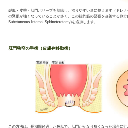
裂肛・皮垂・肛門ポリープを切除し、治りやすい形に整えます（ドレナ
の緊張が強くなっていることが多く、この括約筋の緊張を改善する側方内括約筋
Subctaneous Internal Sphincterotomy)を追加します。
肛門狭窄の手術（皮膚弁移動術）
この方法は、長期間経過した裂肛で、肛門がかなり狭くなった場合に行