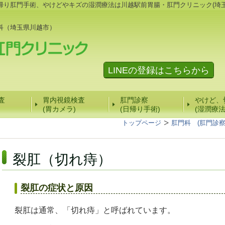
帰り肛門手術、やけどやキズの湿潤療法は川越駅前胃腸・肛門クリニック(埼玉
科（埼玉県川越市）
LINEの登録はこちらから
査
胃内視鏡検査
肛門診察
やけど、
(胃カメラ)
(日帰り手術)
(湿潤療法
トップページ
肛門科 (肛門診
裂肛（切れ痔）
裂肛の症状と原因
裂肛は通常、「切れ痔」と呼ばれています。