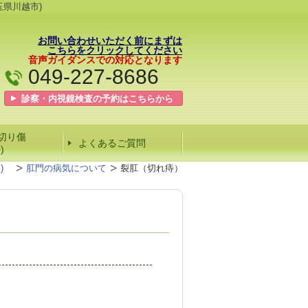
県川越市)
お問い合わせいただく前にまずは
こちらをクリックしてください
音声ガイダンスでの対応となります
049-227-8686
診察・内視鏡検査の予約は
こちらから
切り傷
よくあるご質問
)
察)
肛門の病気について
裂肛（切れ痔）