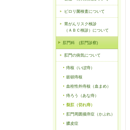
ピロリ菌検査について
胃がんリスク検診
（ＡＢＣ検診）について
肛門科 (肛門診察)
肛門の病気について
痔核（いぼ痔）
嵌頓痔核
血栓性外痔核（血まめ）
痔ろう（あな痔）
裂肛（切れ痔）
肛門周囲掻痒症（かぶれ）
膿皮症