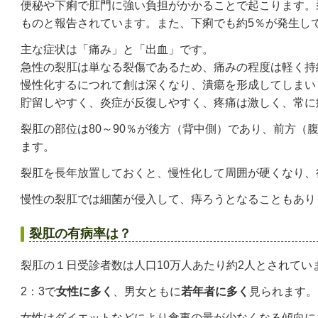
便秘や下痢で肛門に強い負担がかかることで起こります。
ものと報告されています。また、下痢でも約5％が発生し
主な症状は「痛み」と「出血」です。
急性の裂肛は単なる裂傷であるため、痛みの程度は軽く持
慢性化するにつれて創は深くなり、潰瘍を形成してしまい
貯留しやすく、炎症が反復しやすく、疼痛は激しく、常に
裂肛の部位は80～90％が後方（背中側）であり、前方（
ます。
裂肛を長年放置しておくと、慢性化して周囲が硬くなり、
慢性の裂肛では細菌が侵入して、痔ろうとなることもあり
裂肛の有病率は？
裂肛の１日受診者数は人口10万人あたり約2人とされてい
2：3で
女性に多く
、男女ともに
若年者に多く
見られます。
女性はダイエットなどにより食事の量が少なくなる傾向に