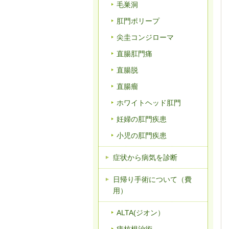
毛巣洞
肛門ポリープ
尖圭コンジローマ
直腸肛門痛
直腸脱
直腸瘤
ホワイトヘッド肛門
妊婦の肛門疾患
小児の肛門疾患
症状から病気を診断
日帰り手術について（費
用）
ALTA(ジオン）
痔核根治術