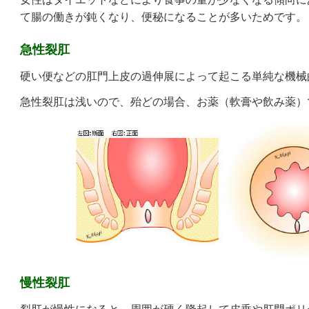
て腸の働きが鈍くなり、便秘になることが多いためです。
急性裂肛
硬い
便などの肛門上皮の過伸展によって起こる単純な機械
急性裂肛は浅いので、殆どの場合、お薬（軟膏や飲み薬）
慢性裂肛