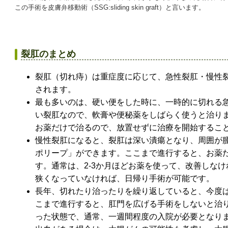
この手術を皮膚弁移動術（SSG:sliding skin graft）と言います。
裂肛のまとめ
裂肛（切れ痔）は重症度に応じて、急性裂肛・慢性
されます。
最も多いのは、硬い便をした時に、一時的に切れる
い裂肛なので、軟膏や便秘薬をしばらく使うと治り
お薬だけで治るので、放置せずに治療を開始するこ
慢性裂肛になると、裂肛は深い潰瘍となり、周囲が
ポリープ」ができます。ここまで進行すると、お薬
す。通常は、2-3か月ほどお薬を使って、改善しな
狭くなっていなければ、日帰り手術が可能です。
長年、切れたり治ったりを繰り返していると、今度
こまで進行すると、肛門を広げる手術をしないと治
った状態で、通常、一週間程度の入院が必要となり