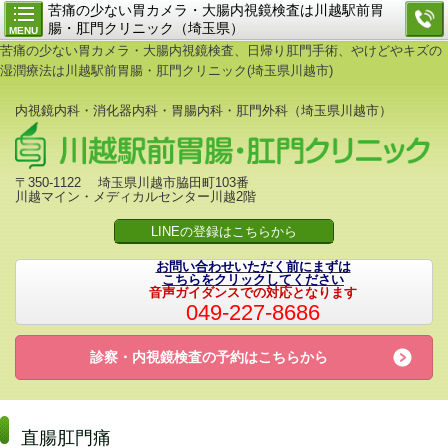
苦痛の少ない胃カメラ・大腸内視鏡検査は川越駅前胃
腸・肛門クリニック（埼玉県）
MENU
苦痛の少ない胃カメラ・大腸内視鏡検査、日帰り肛門手術、やけどやキズの
湿潤療法は川越駅前胃腸・肛門クリニック(埼玉県川越市)
内視鏡内科・消化器内科・胃腸内科・肛門外科（埼玉県川越市）
〒350-1122 埼玉県川越市脇田町103番
川越マイン・メディカルセンター川越2階
LINEの登録はこちらから
お問い合わせいただく前にまずは
こちらをクリックしてください
音声ガイダンスでの対応となります
049-227-8686
診察・内視鏡検査の予約は
こちらから
直腸肛門痛