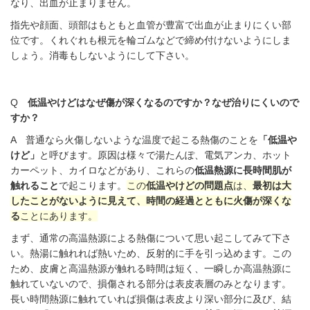
なり、出血が止まりません。
指先や顔面、頭部はもともと血管が豊富で出血が止まりにくい部
位です。くれぐれも根元を輪ゴムなどで締め付けないようにしま
しょう。消毒もしないようにして下さい。
Q
低温やけどはなぜ傷が深くなるのですか？
なぜ治りにくいので
すか？
A
普通なら火傷しないような温度で起こる熱傷のことを
「低温や
けど」
と呼びます。原因は様々で湯たんぽ、電気アンカ、ホット
カーペット、カイロなどがあり、これらの
低温熱源に長時間肌が
触れること
で起こります。
この
低温やけどの問題点
は、
最初は大
したことがないように見えて、時間の経過とともに火傷が深くな
る
ことにあります。
まず、
通常の
高温熱源による熱傷
について思い起こしてみて下さ
い。
熱湯に触れれば熱いため、反射的に手を引っ込めます。この
ため、
皮膚と高温熱源が触れる時間は短く、
一瞬しか高温熱源に
触れていないので、損傷される部分は表皮表層のみとなります。
長い時間熱源に触れていれば損傷は表皮より深い部分に及び、結