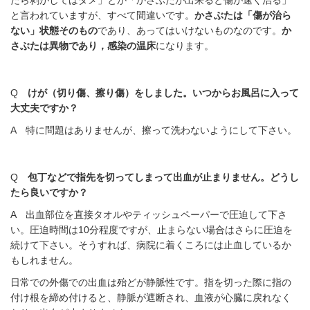
たら剥がしてはダメ」とか「かさぶたが出来ると傷が速く治る」
と言われていますが、すべて間違いです。
かさぶたは「傷が治ら
ない」状態そのもの
であり、あってはいけないものなのです。
か
さぶたは異物であり，感染の温床
になります。
Q
けが（切り傷、擦り傷）をしました。いつからお風呂に入って
大丈夫ですか？
A 特に問題はありませんが、擦って洗わないようにして下さい。
Q
包丁などで指先を切ってしまって出血が止まりません。どうし
たら良いですか？
A 出血部位を直接タオルやティッシュペーパーで圧迫して下さ
い。圧迫時間は10分程度ですが、止まらない場合はさらに圧迫を
続けて下さい。そうすれば、病院に着くころには止血しているか
もしれません。
日常での外傷での出血は殆どが静脈性です。指を切った際に指の
付け根を締め付けると、静脈が遮断され、血液が心臓に戻れなく