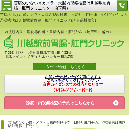
苦痛の少ない胃カメラ・大腸内視鏡検査は川越駅前胃
腸・肛門クリニック（埼玉県）
MENU
苦痛の少ない胃カメラ・大腸内視鏡検査、日帰り肛門手術、やけどやキズの
湿潤療法は川越駅前胃腸・肛門クリニック(埼玉県川越市)
内視鏡内科・消化器内科・胃腸内科・肛門外科（埼玉県川越市）
〒350-1122 埼玉県川越市脇田町103番
川越マイン・メディカルセンター川越2階
LINEの登録はこちらから
お問い合わせいただく前にまずは
こちらをクリックしてください
音声ガイダンスでの対応となります
049-227-8686
診察・内視鏡検査の予約は
こちらから
苦痛の少ない胃カメラ・大腸内視鏡検査、日帰り肛門手術、
湿潤療法は川越
駅前胃腸・肛門クリニック