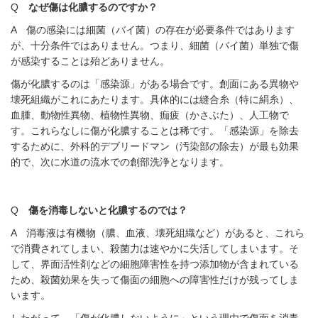
Q
なぜ傷は化膿するのですか？
A 傷の感染には細菌（バイ菌）の存在が必要条件ではあります
が、十分条件ではありません。つまり、細菌（バイ菌）単独で傷
が感染することは殆どありません。
傷が化膿するのは「感染源」がある場合です。創面にある異物や
壊死組織がこれにあたります。具体的には縫合糸（特に絹糸）、
血腫、動物性異物、植物性異物、痂疲（かさぶた）、人工物で
す。これらなしに傷が化膿することは稀です。「感染源」を除去
するために、
外科的デブリードマン（汚染部の除去）が最も効果
的で、次に水道の流水での創部洗浄となります。
Q
傷を消毒しないと化膿するのでは？
A 消毒液は有機物（膿、血液、壊死組織など）があると、これら
で消費されてしまい、殺菌力は速やかに失活してしまいます。そ
して、界面活性剤などの細胞障害性を持つ添加物が含まれている
ため、殺菌効果を失って傷面の細胞への障害性だけが残ってしま
います。