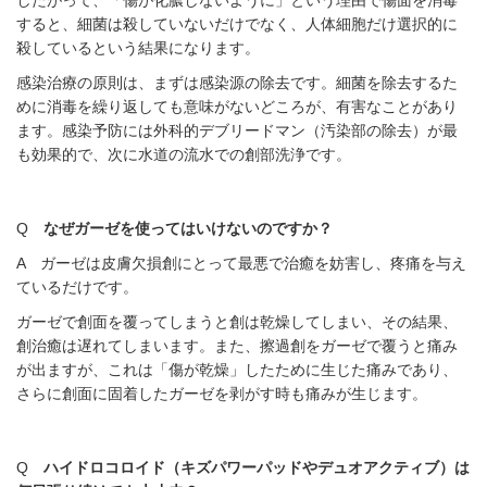
したがって、「傷が化膿しないように」という理由で傷面を消毒
すると、細菌は殺していないだけでなく、人体細胞だけ選択的に
殺しているという結果になります。
感染治療の原則は、まずは感染源の除去です。細菌を除去するた
めに消毒を繰り返しても意味がないどころが、有害なことがあり
ます。感染予防には外科的デブリードマン（汚染部の除去）が最
も効果的で、次に水道の流水での創部洗浄です。
Q
なぜガーゼを使ってはいけないのですか？
A ガーゼは皮膚欠損創にとって最悪で治癒を妨害し、疼痛を与え
ているだけです。
ガーゼで創面を覆ってしまうと創は乾燥してしまい、その結果、
創治癒は遅れてしまいます。また、擦過創をガーゼで覆うと痛み
が出ますが、これは「傷が乾燥」したために生じた痛みであり、
さらに創面に固着したガーゼを剥がす時も痛みが生じます。
Q
ハイドロコロイド（キズパワーパッドやデュオアクティブ）は