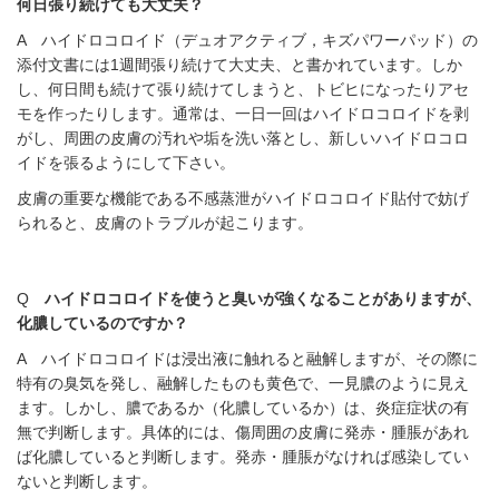
何日張り続けても大丈夫？
A ハイドロコロイド（デュオアクティブ，キズパワーパッド）の
添付文書には1週間張り続けて大丈夫、と書かれています。しか
し、何日間も続けて張り続けてしまうと、トビヒになったりアセ
モを作ったりします。通常は、一日一回はハイドロコロイドを剥
がし、周囲の皮膚の汚れや垢を洗い落とし、新しいハイドロコロ
イドを張るようにして下さい。
皮膚の重要な機能である不感蒸泄がハイドロコロイド貼付で妨げ
られると、皮膚のトラブルが起こります。
Q
ハイドロコロイドを使うと臭いが強くなることがありますが、
化膿しているのですか？
A ハイドロコロイドは浸出液に触れると融解しますが、その際に
特有の臭気を発し、融解したものも黄色で、一見膿のように見え
ます。しかし、膿であるか（化膿しているか）は、炎症症状の有
無で判断します。具体的には、傷周囲の皮膚に発赤・腫脹があれ
ば化膿していると判断します。発赤・腫脹がなければ感染してい
ないと判断します。