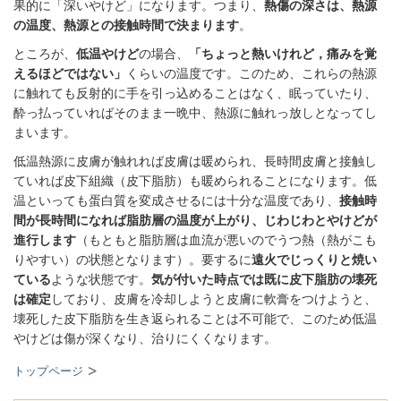
果的に「深いやけど」になります。つまり、
熱傷の深さは、熱源
の温度、熱源との接触時間で決まります
。
ところが、
低温やけど
の場合、
「ちょっと熱いけれど，痛みを覚
えるほどではない」
くらいの温度です。このため、これらの熱源
に触れても反射的に手を引っ込めることはなく、眠っていたり、
酔っ払っていればそのまま一晩中、熱源に触れっ放しとなってし
まいます。
低温熱源に皮膚が触れれば皮膚は暖められ、長時間皮膚と接触し
ていれば皮下組織（皮下脂肪）も暖められることになります。低
温といっても蛋白質を変成させるには十分な温度であり、
接触時
間が長時間になれば脂肪層の温度が上がり、じわじわとやけどが
進行します
（もともと脂肪層は血流が悪いのでうつ熱（熱がこも
りやすい）の状態となります）。要するに
遠火でじっくりと焼い
ている
ような状態です。
気が付い
た
時点では既に皮下脂肪の壊死
は確定
しており、皮膚を冷却しようと皮膚に軟膏をつけようと、
壊死した皮下脂肪を生き返られることは不可能で、このため低温
やけどは傷が深くなり、治りにくくなります。
トップページ