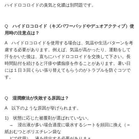
ハイドロコロイドの臭気と化膿は別問題です。
Q
ハイドロコロイド（キズパワーパッドやデュオアクティブ）使
用時の注意点は？
A ハイドロコロイドを使用する場合は、気温や生活パターンを考
慮する必要があります。例えば、気温が高かったり、運動をして
汗をかいた後は、直ちにハイドロコロイドを交換して下さい。長
時間貼付を続けると汗疹や膿痂疹を作ることがあります。暑い日
には１日３回くらい張り替えてもらうのがトラブルを防ぐコツで
す。
Q
湿潤療法が失敗する原因は？
A 以下のような原因が挙げられます。
1) 状態に応じた被覆剤が選ばれていない。
→ 浸出液が多い場合適度に吸水するシートを頻回に換え（＝
紙おむつとポリエチレン袋な
どで代用）、液を排出する必要がありまｓ。