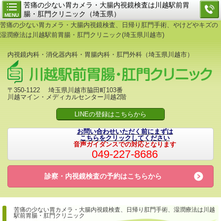
苦痛の少ない胃カメラ・大腸内視鏡検査は川越駅前胃
腸・肛門クリニック（埼玉県）
MENU
苦痛の少ない胃カメラ・大腸内視鏡検査、日帰り肛門手術、やけどやキズの
湿潤療法は川越駅前胃腸・肛門クリニック(埼玉県川越市)
内視鏡内科・消化器内科・胃腸内科・肛門外科（埼玉県川越市）
〒350-1122 埼玉県川越市脇田町103番
川越マイン・メディカルセンター川越2階
LINEの登録はこちらから
お問い合わせいただく前にまずは
こちらをクリックしてください
音声ガイダンスでの対応となります
049-227-8686
診察・内視鏡検査の予約は
こちらから
苦痛の少ない胃カメラ・大腸内視鏡検査、日帰り肛門手術、
湿潤療法は川越
駅前胃腸・肛門クリニック