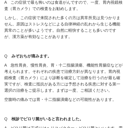
A この症状で最も怖いのは食道がんですので、一度、胃内視鏡検
査（胃カメラ）での検査をお勧めします。
しかし、この症状で来院された多くの方は異常所見は見つかりま
せん。原因はストレスなどによる自律神経の乱れから生じる機能
異常のことが多いようです。自然に軽快することも多いのです
が、漢方薬が有効なことがあります。
Q
みぞおちが痛みます。
A 急性胃炎、慢性胃炎、胃・十二指腸潰瘍、機能性胃腸症などが
考えられます。それぞれの疾患で治療方針が異なります。胃内視
鏡検査（胃カメラ）により診断を確定して治療を行うのが最も確
実ですが、検査に抵抗がある方には予想される疾患に対する第一
選択の治療をご提示します。まずは一度、ご相談ください。
空腹時の痛みでは胃・十二指腸潰瘍などの可能性があります。
Q
検診でピロリ菌がいると言われました。