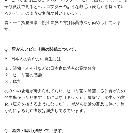
A ピロリ菌は正式にはヘリコバクター・ピロリ菌といいます。電
子顕微鏡で見るとヘリコプターのような鞭毛（鞭毛）を持ってい
るので、このような名前が付いています。
胃・十二指腸潰瘍、慢性胃炎の方は除菌療法が勧められていま
す。
Q
胃がんとピロリ菌の関係について。
A 日本人の胃がんの発生には
１．漬物・みそ汁などの日本食に特有の高塩分食
２．ピロリ菌の感染
３．体質
の３つの要素が考えられており、ピロリ菌を除菌すると胃がんの
発生率が下がります（０にはなりません）。最近は、食生活の変
化（塩分を控えるようになった）、胃がん検診の普及に伴い、胃
がんによる死亡者数は減少してきています。
Q
嘔気・嘔吐が続いています。