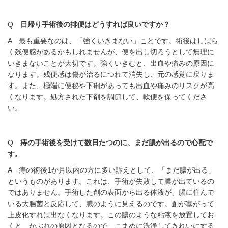
Q
日帰り手術後の排便はどうすれば良いですか？
A 最も重要なのは、「強くいきまない」ことです。術後はしばら
く残便感があるかもしれませんが、便を出し切ろうとして無理に
いきまないことが大切です。強くいきむと、出血や痛みの原因に
なります。残便感は傷が治るにつれて消失し、元の感覚に戻りま
す。また、極端に便秘や下痢があっても出血や痛みのリスクが高
くなります。処方された下剤を調節して、軟便を保ってくださ
い。
Q
痔の手術後を受けて数日たつのに、まだ膿が出るので心配で
す。
A 痔の術後1か月以内の方に多い訴えとして、「まだ膿が出る」
というものがあります。これは、手術が失敗して膿が出ているの
ではありません。手術した創の表面から出る体液が、腸に住んで
いる大腸菌と反応して、膿のように見えるのです。創が塞がって
上皮化すれば出なくなります。この膿のような粘液を放置してお
くと、かぶれの原因となるので、こまめに洗浄してきれいにする