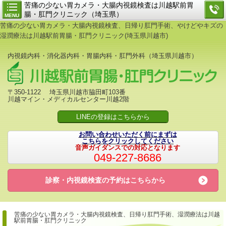
苦痛の少ない胃カメラ・大腸内視鏡検査は川越駅前胃
腸・肛門クリニック（埼玉県）
MENU
苦痛の少ない胃カメラ・大腸内視鏡検査、日帰り肛門手術、やけどやキズの
湿潤療法は川越駅前胃腸・肛門クリニック(埼玉県川越市)
内視鏡内科・消化器内科・胃腸内科・肛門外科（埼玉県川越市）
〒350-1122 埼玉県川越市脇田町103番
川越マイン・メディカルセンター川越2階
LINEの登録はこちらから
お問い合わせいただく前にまずは
こちらをクリックしてください
音声ガイダンスでの対応となります
049-227-8686
診察・内視鏡検査の予約は
こちらから
苦痛の少ない胃カメラ・大腸内視鏡検査、日帰り肛門手術、
湿潤療法は川越
駅前胃腸・肛門クリニック