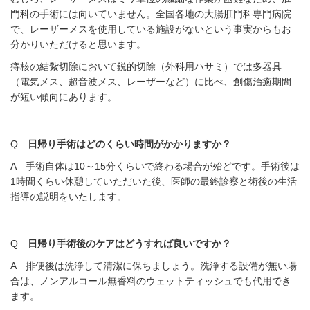
門科の手術には向いていません。全国各地の大腸肛門科専門病院
で、レーザーメスを使用している施設がないという事実からもお
分かりいただけると思います。
痔核の結紮切除において鋭的切除（外科用ハサミ）では多器具
（電気メス、超音波メス、レーザーなど）に比べ、創傷治癒期間
が短い傾向にあります。
Q
日帰り手術はどのくらい時間がかかりますか？
A 手術自体は10～15分くらいで終わる場合が殆どです。手術後は
1時間くらい休憩していただいた後、医師の最終診察と術後の生活
指導の説明をいたします。
Q
日帰り手術後のケアはどうすれば良いですか？
A 排便後は洗浄して清潔に保ちましょう。洗浄する設備が無い場
合は、ノンアルコール無香料のウェットティッシュでも代用でき
ます。