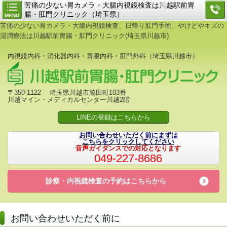
苦痛の少ない胃カメラ・大腸内視鏡検査は川越駅前胃
腸・肛門クリニック（埼玉県）
MENU
苦痛の少ない胃カメラ・大腸内視鏡検査、日帰り肛門手術、やけどやキズの
湿潤療法は川越駅前胃腸・肛門クリニック(埼玉県川越市)
内視鏡内科・消化器内科・胃腸内科・肛門外科（埼玉県川越市）
〒350-1122 埼玉県川越市脇田町103番
川越マイン・メディカルセンター川越2階
LINEの登録はこちらから
お問い合わせいただく前にまずは
こちらをクリックしてください
音声ガイダンスでの対応となります
049-227-8686
診察・内視鏡検査の予約は
こちらから
お問い合わせいただく前に