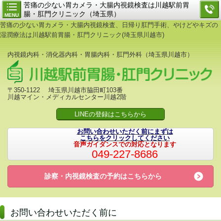
苦痛の少ない胃カメラ・大腸内視鏡検査は川越駅前胃
腸・肛門クリニック（埼玉県）
MENU
苦痛の少ない胃カメラ・大腸内視鏡検査、日帰り肛門手術、やけどやキズの
湿潤療法は川越駅前胃腸・肛門クリニック(埼玉県川越市)
内視鏡内科・消化器内科・胃腸内科・肛門外科（埼玉県川越市）
〒350-1122 埼玉県川越市脇田町103番
川越マイン・メディカルセンター川越2階
LINEの登録はこちらから
お問い合わせいただく前にまずは
こちらをクリックしてください
音声ガイダンスでの対応となります
049-227-8686
診察・内視鏡検査の予約は
こちらから
お問い合わせいただく前に